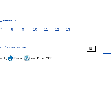
дующая
→
7
8
9
10
11
12
13
ка
,
Реклама на сайте
18+
omla,
Drupal,
WordPress, MODx.