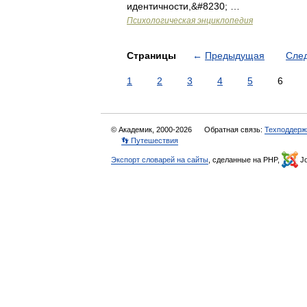
идентичности,&#8230; …
Психологическая энциклопедия
Страницы
←
Предыдущая
Сле
1
2
3
4
5
6
© Академик, 2000-2026
Обратная связь:
Техподдерж
👣 Путешествия
Экспорт словарей на сайты
, сделанные на PHP,
Jo