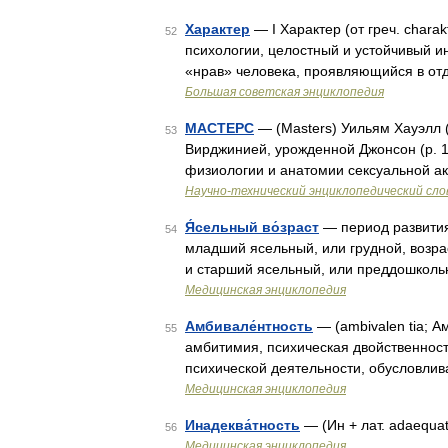
Характер
— I Характер (от греч. char
52
психологии, целостный и устойчивый и
«нрав» человека, проявляющийся в отд
Большая советская энциклопедия
МАСТЕРС
— (Masters) Уильям Хауэлл (
53
Вирджинией, урожденной Джонсон (р. 
физиологии и анатомии сексуальной ак
Научно-технический энциклопедический сло
Я́сельный во́зраст
— период развития 
54
младший ясельный, или грудной, возрас
и старший ясельный, или преддошкольны
Медицинская энциклопедия
Амбивале́нтность
— (ambivalen tia; Ам
55
амбитимия, психическая двойственност
психической деятельности, обусловл
Медицинская энциклопедия
Инадеква́тность
— (Ин + лат. adaequa
56
Медицинская энциклопедия