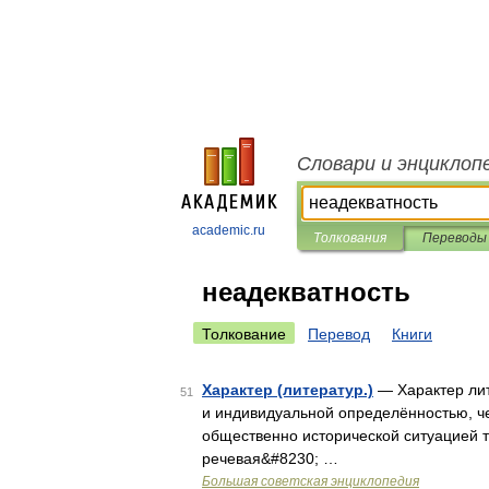
Словари и энциклоп
academic.ru
Толкования
Переводы
неадекватность
Толкование
Перевод
Книги
Характер (литератур.)
— Характер лит
51
и индивидуальной определённостью, ч
общественно исторической ситуацией т
речевая&#8230; …
Большая советская энциклопедия