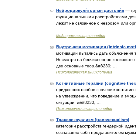
Нейроциркуля́торная дистони́я
— гру
57
функциональными расстройствами деят
лежит не связанное с неврозом или ор
…
Медицинская энциклопедия
Внутренняя мотивация (intrinsic moti
58
мотивации пытались дать объяснения т
Несмотря на бесчисленное количество
две основные теор.&#8230; …
Психологическая энциклопедия
Когнитивные терапии (cognitive ther
59
придающих особое значение когнитивн
на утверждении, что поведение и эмоц
ситуации, и&#8230; …
Психологическая энциклопедия
Транссексуализм (transsexualism)
— Т
60
категории расстройств гендерной иден
сознавание себя представителем мужск