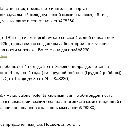
akter отпечаток, признак, отличительная черта) в
ндивидуальный склад душевной жизни человека, её тип,
ельных актах и состояниях его&#8230; …
р. 1915), врач, который вместе со своей женой психологом
1925), прославился созданием лаборатории по изучению
тивности человека. Вместе они давали&#8230; …
варь
ребенка от 4 нед. до 3 лет. Условно подразделяется на
т от 4 нед. до 1 года (см. Грудной ребенок (Грудной ребёнок))
й, от 1 года до 3 лет. Я. в.&#8230; …
би + лат. valens, valentis сильный; син.: амбитендентность,
ь) в психиатрии возникновение антагонистических тенденций в
ивающих непоследовательность мышления&#8230; …
tus приравненный) см. Неадекватность …