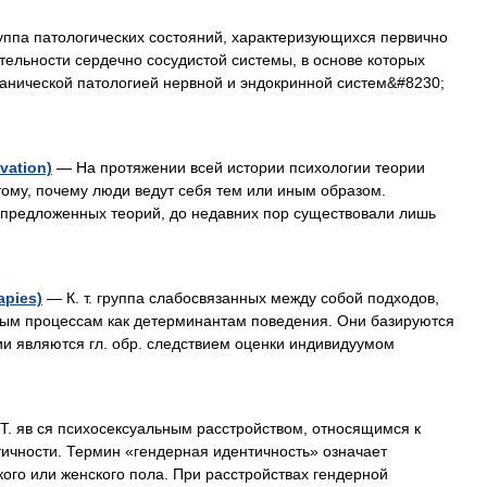
ппа патологических состояний, характеризующихся первично
ельности сердечно сосудистой системы, в основе которых
ганической патологией нервной и эндокринной систем&#8230;
vation)
— На протяжении всей истории психологии теории
ому, почему люди ведут себя тем или иным образом.
 предложенных теорий, до недавних пор существовали лишь
apies)
— К. т. группа слабосвязанных между собой подходов,
ым процессам как детерминантам поведения. Они базируются
ии являются гл. обр. следствием оценки индивидуумом
. яв ся психосексуальным расстройством, относящимся к
тичности. Термин «гендерная идентичность» означает
ого или женского пола. При расстройствах гендерной